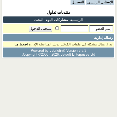
الإستايل الرئيسي
التسجيل
منتديات تداول
الرئيسية
مشاركات اليوم
البحث
رسالة إدارية
عذرا. هناك مشكلة فى ملفات الكوكيز لديك. لمراسلة الإدارة
اضغط هنا
Powered by vBulletin® Version 3.8.3
Copyright ©2000 - 2026, Jelsoft Enterprises Ltd.