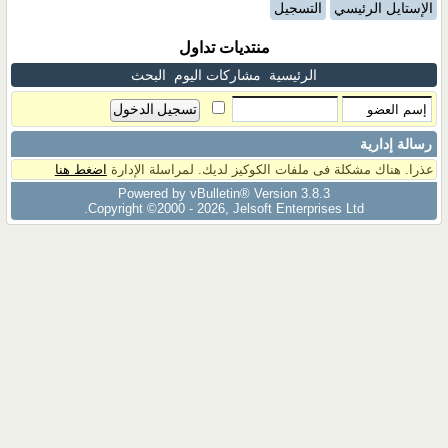
الإستايل الرئيسي
التسجيل
منتديات تداول
الرئيسية
مشاركات اليوم
البحث
رسالة إدارية
عذرا. هناك مشكلة فى ملفات الكوكيز لديك. لمراسلة الإدارة
اضغط هنا
Powered by vBulletin® Version 3.8.3
Copyright ©2000 - 2026, Jelsoft Enterprises Ltd.