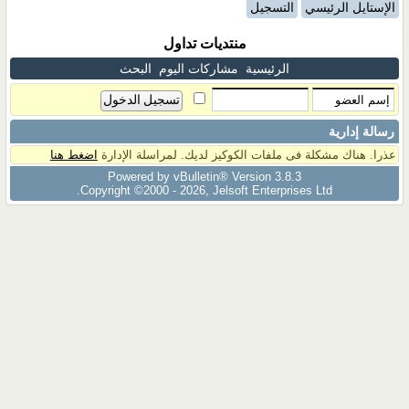
الإستايل الرئيسي
التسجيل
منتديات تداول
الرئيسية
مشاركات اليوم
البحث
رسالة إدارية
عذرا. هناك مشكلة فى ملفات الكوكيز لديك. لمراسلة الإدارة
اضغط هنا
Powered by vBulletin® Version 3.8.3
Copyright ©2000 - 2026, Jelsoft Enterprises Ltd.