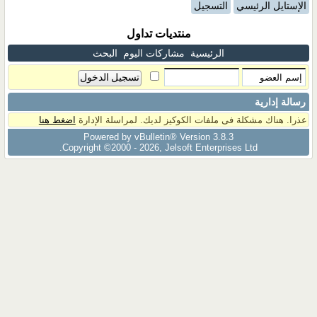
الإستايل الرئيسي
التسجيل
منتديات تداول
الرئيسية
مشاركات اليوم
البحث
رسالة إدارية
عذرا. هناك مشكلة فى ملفات الكوكيز لديك. لمراسلة الإدارة
اضغط هنا
Powered by vBulletin® Version 3.8.3
Copyright ©2000 - 2026, Jelsoft Enterprises Ltd.