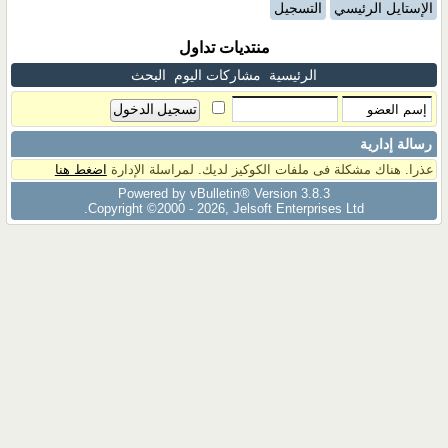
الإستايل الرئيسي
التسجيل
منتديات تداول
الرئيسية
مشاركات اليوم
البحث
رسالة إدارية
عذرا. هناك مشكلة فى ملفات الكوكيز لديك. لمراسلة الإدارة
اضغط هنا
Powered by vBulletin® Version 3.8.3
Copyright ©2000 - 2026, Jelsoft Enterprises Ltd.