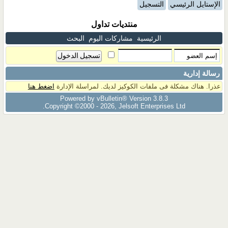
الإستايل الرئيسي
التسجيل
منتديات تداول
الرئيسية
مشاركات اليوم
البحث
رسالة إدارية
عذرا. هناك مشكلة فى ملفات الكوكيز لديك. لمراسلة الإدارة
اضغط هنا
Powered by vBulletin® Version 3.8.3
Copyright ©2000 - 2026, Jelsoft Enterprises Ltd.