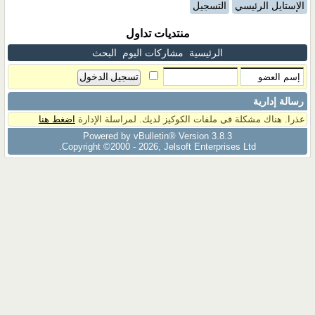
الإستايل الرئيسي
التسجيل
منتديات تداول
الرئيسية
مشاركات اليوم
البحث
رسالة إدارية
عذرا. هناك مشكلة فى ملفات الكوكيز لديك. لمراسلة الإدارة
اضغط هنا
Powered by vBulletin® Version 3.8.3
Copyright ©2000 - 2026, Jelsoft Enterprises Ltd.