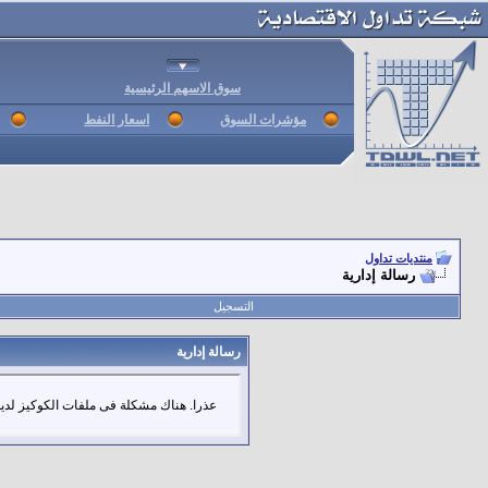
سوق الاسهم الرئيسية
مؤشرات السوق
اسعار النفط
منتديات تداول
رسالة إدارية
التسجيل
رسالة إدارية
عذرا. هناك مشكلة فى ملفات الكوكيز لديك