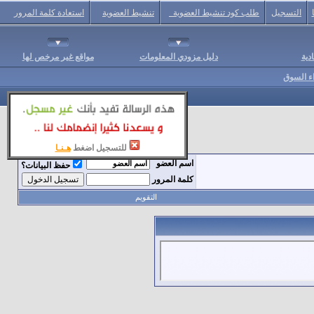
التسجيل
طلب كود تنشيط العضوية
تنشيط العضوية
استعادة كلمة المرور
دية
دليل مزودي المعلومات
مواقع غير مرخص لها
اء السوق
للتسجيل اضغط
هـنـا
اسم العضو
حفظ البيانات؟
كلمة المرور
التقويم