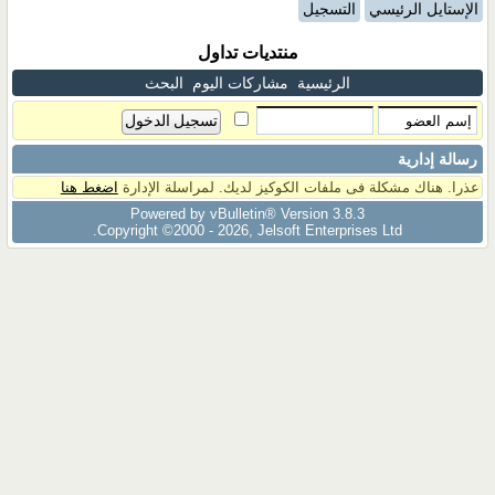
الإستايل الرئيسي
التسجيل
منتديات تداول
الرئيسية
مشاركات اليوم
البحث
رسالة إدارية
عذرا. هناك مشكلة فى ملفات الكوكيز لديك. لمراسلة الإدارة
اضغط هنا
Powered by vBulletin® Version 3.8.3
Copyright ©2000 - 2026, Jelsoft Enterprises Ltd.