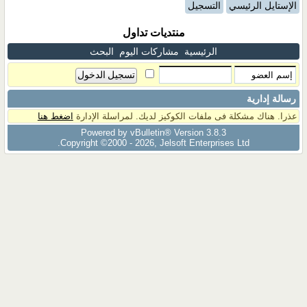
الإستايل الرئيسي
التسجيل
منتديات تداول
الرئيسية
مشاركات اليوم
البحث
رسالة إدارية
عذرا. هناك مشكلة فى ملفات الكوكيز لديك. لمراسلة الإدارة
اضغط هنا
Powered by vBulletin® Version 3.8.3
Copyright ©2000 - 2026, Jelsoft Enterprises Ltd.