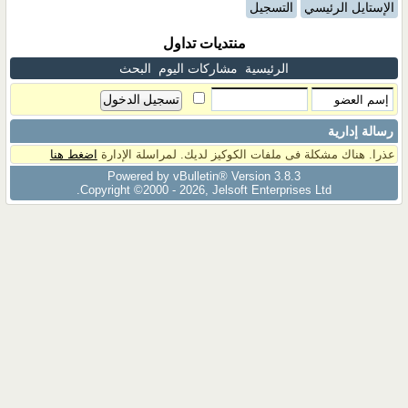
الإستايل الرئيسي
التسجيل
منتديات تداول
الرئيسية
مشاركات اليوم
البحث
رسالة إدارية
عذرا. هناك مشكلة فى ملفات الكوكيز لديك. لمراسلة الإدارة
اضغط هنا
Powered by vBulletin® Version 3.8.3
Copyright ©2000 - 2026, Jelsoft Enterprises Ltd.