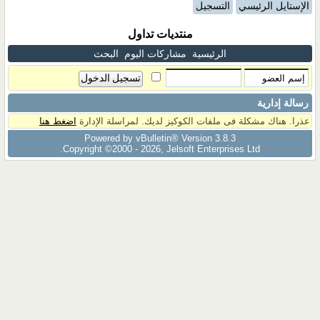
الإستايل الرئيسي
التسجيل
منتديات تداول
الرئيسية
مشاركات اليوم
البحث
رسالة إدارية
عذرا. هناك مشكلة فى ملفات الكوكيز لديك. لمراسلة الإدارة
اضغط هنا
Powered by vBulletin® Version 3.8.3
Copyright ©2000 - 2026, Jelsoft Enterprises Ltd.