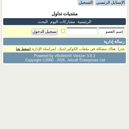
الإستايل الرئيسي
التسجيل
منتديات تداول
الرئيسية
مشاركات اليوم
البحث
رسالة إدارية
عذرا. هناك مشكلة فى ملفات الكوكيز لديك. لمراسلة الإدارة
اضغط هنا
Powered by vBulletin® Version 3.8.3
Copyright ©2000 - 2026, Jelsoft Enterprises Ltd.