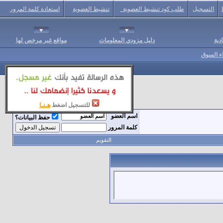
التسجيل
طلب كود تنشيط العضوية
تنشيط العضوية
استعادة كلمة المرور
دية
دليل مزودي المعلومات
مواقع غير مرخص لها
اء السوق
للتسجيل اضغط
هـنـا
اسم العضو
حفظ البيانات؟
كلمة المرور
التقويم