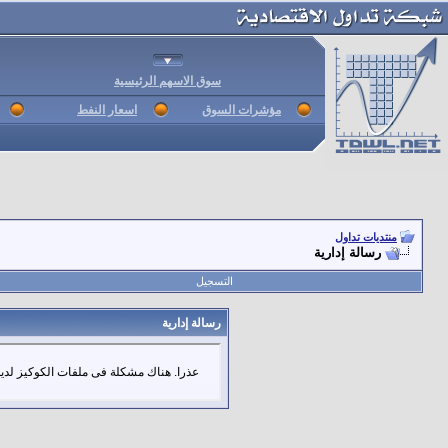
سوق الاسهم الرئيسية
مؤشرات السوق
اسعار النفط
منتديات تداول
رسالة إدارية
التسجيل
رسالة إدارية
عذرا. هناك مشكلة فى ملفات الكوكيز لديك