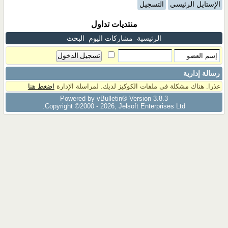
الإستايل الرئيسي
التسجيل
منتديات تداول
الرئيسية
مشاركات اليوم
البحث
رسالة إدارية
عذرا. هناك مشكلة فى ملفات الكوكيز لديك. لمراسلة الإدارة
اضغط هنا
Powered by vBulletin® Version 3.8.3
Copyright ©2000 - 2026, Jelsoft Enterprises Ltd.