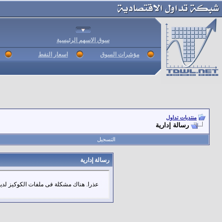
سوق الاسهم الرئيسية
مؤشرات السوق
اسعار النفط
منتديات تداول
رسالة إدارية
التسجيل
رسالة إدارية
عذرا. هناك مشكلة فى ملفات الكوكيز لديك