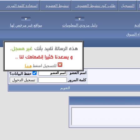
التسجيل
طلب كود تنشيط العضوية
تنشيط العضوية
استعادة كلمة المرور
دية
دليل مزودي المعلومات
مواقع غير مرخص لها
اء السوق
للتسجيل اضغط
هـنـا
اسم العضو
حفظ البيانات؟
كلمة المرور
التقويم