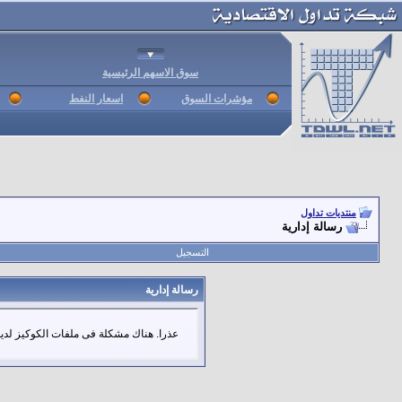
سوق الاسهم الرئيسية
مؤشرات السوق
اسعار النفط
منتديات تداول
رسالة إدارية
التسجيل
رسالة إدارية
عذرا. هناك مشكلة فى ملفات الكوكيز لديك