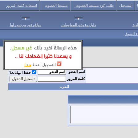
التسجيل
طلب كود تنشيط العضوية
تنشيط العضوية
استعادة كلمة المرور
دية
دليل مزودي المعلومات
مواقع غير مرخص لها
اء السوق
للتسجيل اضغط
هـنـا
اسم العضو
حفظ البيانات؟
كلمة المرور
التقويم