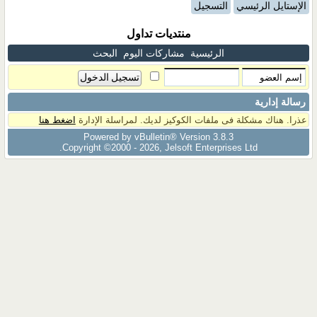
الإستايل الرئيسي
التسجيل
منتديات تداول
الرئيسية
مشاركات اليوم
البحث
رسالة إدارية
عذرا. هناك مشكلة فى ملفات الكوكيز لديك. لمراسلة الإدارة
اضغط هنا
Powered by vBulletin® Version 3.8.3
Copyright ©2000 - 2026, Jelsoft Enterprises Ltd.