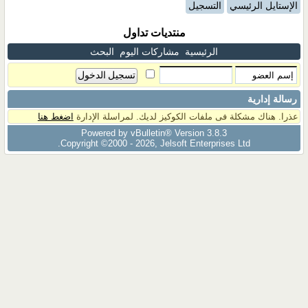
الإستايل الرئيسي
التسجيل
منتديات تداول
الرئيسية
مشاركات اليوم
البحث
رسالة إدارية
عذرا. هناك مشكلة فى ملفات الكوكيز لديك. لمراسلة الإدارة
اضغط هنا
Powered by vBulletin® Version 3.8.3
Copyright ©2000 - 2026, Jelsoft Enterprises Ltd.