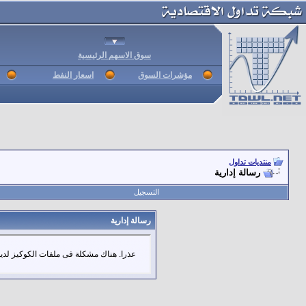
سوق الاسهم الرئيسية
مؤشرات السوق
اسعار النفط
منتديات تداول
رسالة إدارية
التسجيل
رسالة إدارية
عذرا. هناك مشكلة فى ملفات الكوكيز لديك