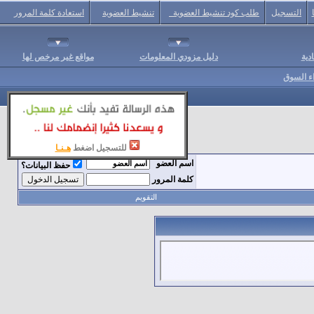
التسجيل
طلب كود تنشيط العضوية
تنشيط العضوية
استعادة كلمة المرور
دية
دليل مزودي المعلومات
مواقع غير مرخص لها
اء السوق
للتسجيل اضغط
هـنـا
اسم العضو
حفظ البيانات؟
كلمة المرور
التقويم