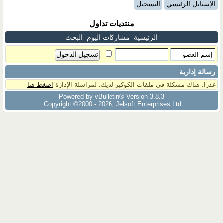
الإستايل الرئيسي
التسجيل
منتديات تداول
الرئيسية
مشاركات اليوم
البحث
رسالة إدارية
عذرا. هناك مشكلة فى ملفات الكوكيز لديك. لمراسلة الإدارة
اضغط هنا
Powered by vBulletin® Version 3.8.3
Copyright ©2000 - 2026, Jelsoft Enterprises Ltd.