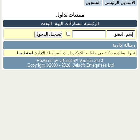
الإستايل الرئيسي
التسجيل
منتديات تداول
الرئيسية
مشاركات اليوم
البحث
رسالة إدارية
عذرا. هناك مشكلة فى ملفات الكوكيز لديك. لمراسلة الإدارة
اضغط هنا
Powered by vBulletin® Version 3.8.3
Copyright ©2000 - 2026, Jelsoft Enterprises Ltd.