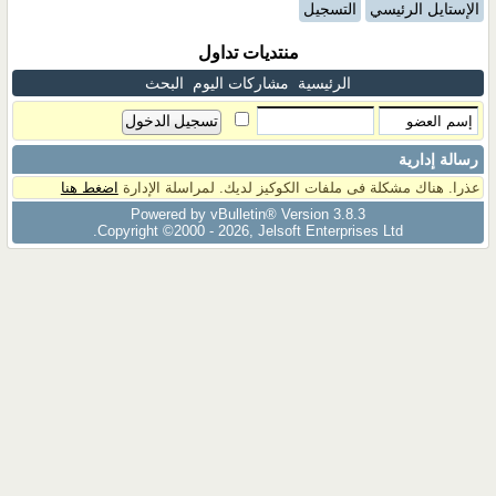
الإستايل الرئيسي
التسجيل
منتديات تداول
الرئيسية
مشاركات اليوم
البحث
رسالة إدارية
عذرا. هناك مشكلة فى ملفات الكوكيز لديك. لمراسلة الإدارة
اضغط هنا
Powered by vBulletin® Version 3.8.3
Copyright ©2000 - 2026, Jelsoft Enterprises Ltd.