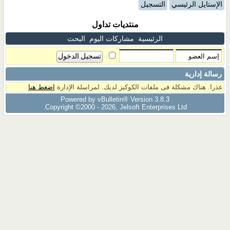
الإستايل الرئيسي
التسجيل
منتديات تداول
الرئيسية
مشاركات اليوم
البحث
رسالة إدارية
عذرا. هناك مشكلة فى ملفات الكوكيز لديك. لمراسلة الإدارة
اضغط هنا
Powered by vBulletin® Version 3.8.3
Copyright ©2000 - 2026, Jelsoft Enterprises Ltd.