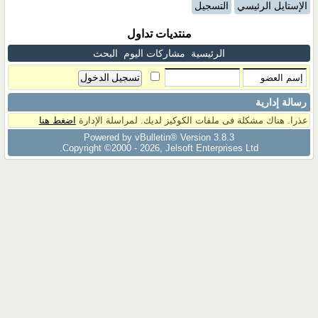
الإستايل الرئيسي
التسجيل
منتديات تداول
الرئيسية
مشاركات اليوم
البحث
رسالة إدارية
عذرا. هناك مشكلة فى ملفات الكوكيز لديك. لمراسلة الإدارة
اضغط هنا
Powered by vBulletin® Version 3.8.3
Copyright ©2000 - 2026, Jelsoft Enterprises Ltd.