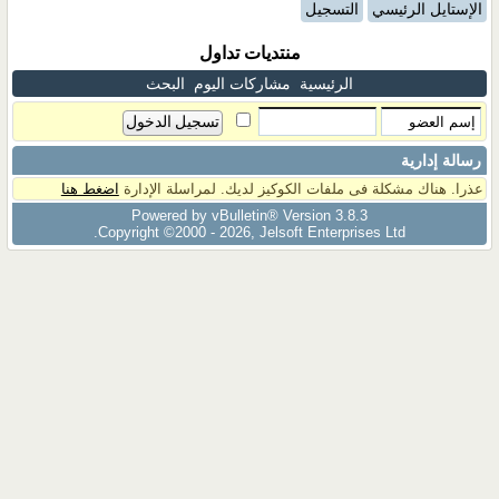
الإستايل الرئيسي
التسجيل
منتديات تداول
الرئيسية
مشاركات اليوم
البحث
رسالة إدارية
عذرا. هناك مشكلة فى ملفات الكوكيز لديك. لمراسلة الإدارة
اضغط هنا
Powered by vBulletin® Version 3.8.3
Copyright ©2000 - 2026, Jelsoft Enterprises Ltd.