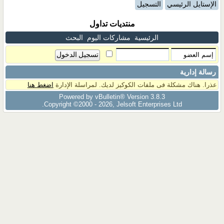
الإستايل الرئيسي
التسجيل
منتديات تداول
الرئيسية
مشاركات اليوم
البحث
رسالة إدارية
عذرا. هناك مشكلة فى ملفات الكوكيز لديك. لمراسلة الإدارة
اضغط هنا
Powered by vBulletin® Version 3.8.3
Copyright ©2000 - 2026, Jelsoft Enterprises Ltd.