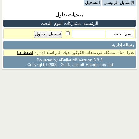
الإستايل الرئيسي
التسجيل
منتديات تداول
الرئيسية
مشاركات اليوم
البحث
رسالة إدارية
عذرا. هناك مشكلة فى ملفات الكوكيز لديك. لمراسلة الإدارة
اضغط هنا
Powered by vBulletin® Version 3.8.3
Copyright ©2000 - 2026, Jelsoft Enterprises Ltd.