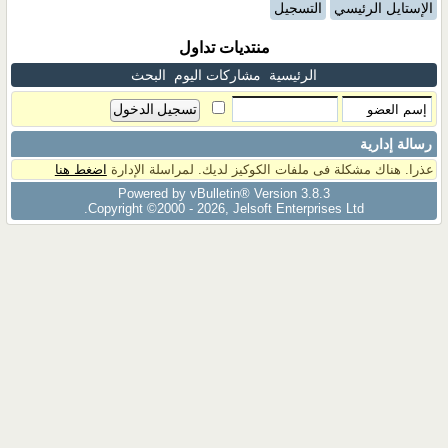
الإستايل الرئيسي
التسجيل
منتديات تداول
الرئيسية
مشاركات اليوم
البحث
رسالة إدارية
عذرا. هناك مشكلة فى ملفات الكوكيز لديك. لمراسلة الإدارة
اضغط هنا
Powered by vBulletin® Version 3.8.3
Copyright ©2000 - 2026, Jelsoft Enterprises Ltd.