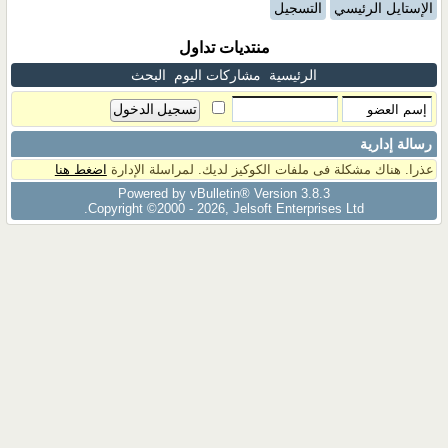
الإستايل الرئيسي
التسجيل
منتديات تداول
الرئيسية
مشاركات اليوم
البحث
رسالة إدارية
عذرا. هناك مشكلة فى ملفات الكوكيز لديك. لمراسلة الإدارة
اضغط هنا
Powered by vBulletin® Version 3.8.3
Copyright ©2000 - 2026, Jelsoft Enterprises Ltd.