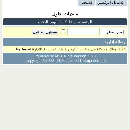
الإستايل الرئيسي
التسجيل
منتديات تداول
الرئيسية
مشاركات اليوم
البحث
رسالة إدارية
عذرا. هناك مشكلة فى ملفات الكوكيز لديك. لمراسلة الإدارة
اضغط هنا
Powered by vBulletin® Version 3.8.3
Copyright ©2000 - 2026, Jelsoft Enterprises Ltd.