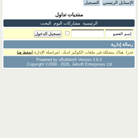
الإستايل الرئيسي
التسجيل
منتديات تداول
الرئيسية
مشاركات اليوم
البحث
رسالة إدارية
عذرا. هناك مشكلة فى ملفات الكوكيز لديك. لمراسلة الإدارة
اضغط هنا
Powered by vBulletin® Version 3.8.3
Copyright ©2000 - 2026, Jelsoft Enterprises Ltd.