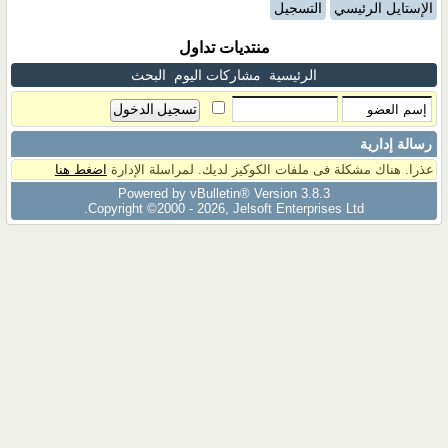
الإستايل الرئيسي
التسجيل
منتديات تداول
الرئيسية
مشاركات اليوم
البحث
رسالة إدارية
عذرا. هناك مشكلة فى ملفات الكوكيز لديك. لمراسلة الإدارة
اضغط هنا
Powered by vBulletin® Version 3.8.3
Copyright ©2000 - 2026, Jelsoft Enterprises Ltd.