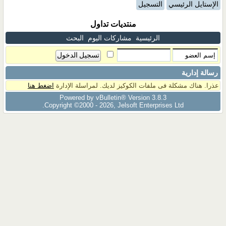
الإستايل الرئيسي
التسجيل
منتديات تداول
الرئيسية
مشاركات اليوم
البحث
رسالة إدارية
عذرا. هناك مشكلة فى ملفات الكوكيز لديك. لمراسلة الإدارة
اضغط هنا
Powered by vBulletin® Version 3.8.3
Copyright ©2000 - 2026, Jelsoft Enterprises Ltd.