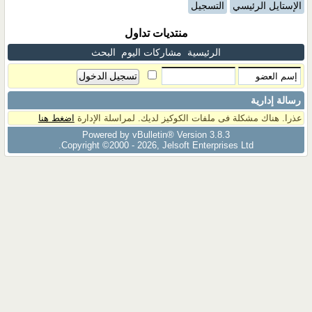
الإستايل الرئيسي
التسجيل
منتديات تداول
الرئيسية
مشاركات اليوم
البحث
رسالة إدارية
عذرا. هناك مشكلة فى ملفات الكوكيز لديك. لمراسلة الإدارة
اضغط هنا
Powered by vBulletin® Version 3.8.3
Copyright ©2000 - 2026, Jelsoft Enterprises Ltd.