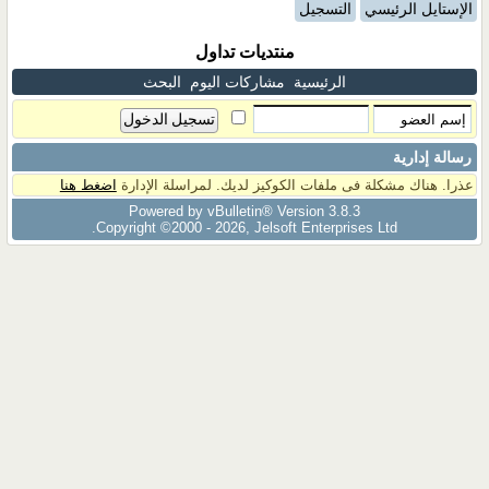
الإستايل الرئيسي
التسجيل
منتديات تداول
الرئيسية
مشاركات اليوم
البحث
رسالة إدارية
عذرا. هناك مشكلة فى ملفات الكوكيز لديك. لمراسلة الإدارة
اضغط هنا
Powered by vBulletin® Version 3.8.3
Copyright ©2000 - 2026, Jelsoft Enterprises Ltd.