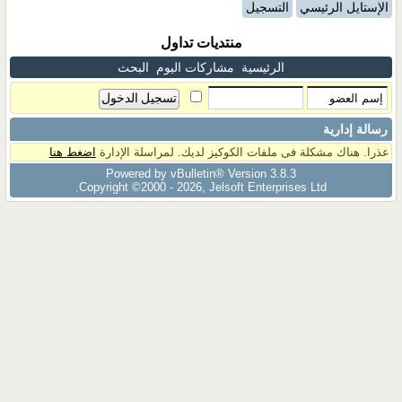
الإستايل الرئيسي
التسجيل
منتديات تداول
الرئيسية
مشاركات اليوم
البحث
رسالة إدارية
عذرا. هناك مشكلة فى ملفات الكوكيز لديك. لمراسلة الإدارة
اضغط هنا
Powered by vBulletin® Version 3.8.3
Copyright ©2000 - 2026, Jelsoft Enterprises Ltd.