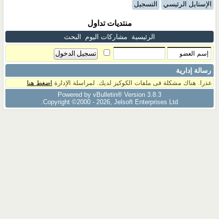
الإستايل الرئيسي
التسجيل
منتديات تداول
الرئيسية
مشاركات اليوم
البحث
رسالة إدارية
عذرا. هناك مشكلة فى ملفات الكوكيز لديك. لمراسلة الإدارة
اضغط هنا
Powered by vBulletin® Version 3.8.3
Copyright ©2000 - 2026, Jelsoft Enterprises Ltd.