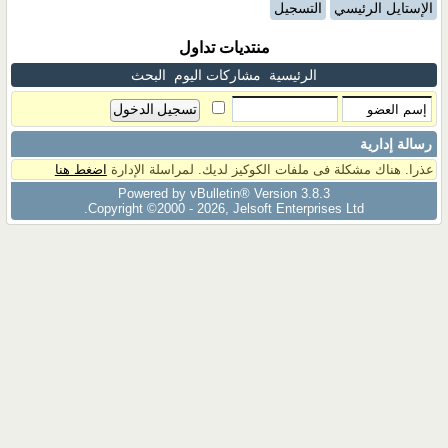
الإستايل الرئيسي
التسجيل
منتديات تداول
الرئيسية
مشاركات اليوم
البحث
رسالة إدارية
عذرا. هناك مشكلة فى ملفات الكوكيز لديك. لمراسلة الإدارة
اضغط هنا
Powered by vBulletin® Version 3.8.3
Copyright ©2000 - 2026, Jelsoft Enterprises Ltd.