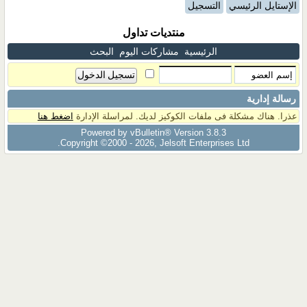
الإستايل الرئيسي
التسجيل
منتديات تداول
الرئيسية
مشاركات اليوم
البحث
رسالة إدارية
عذرا. هناك مشكلة فى ملفات الكوكيز لديك. لمراسلة الإدارة
اضغط هنا
Powered by vBulletin® Version 3.8.3
Copyright ©2000 - 2026, Jelsoft Enterprises Ltd.