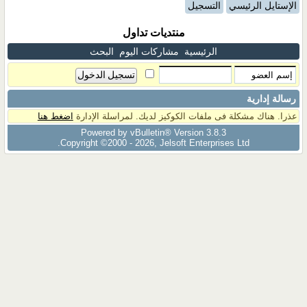
الإستايل الرئيسي
التسجيل
منتديات تداول
الرئيسية
مشاركات اليوم
البحث
رسالة إدارية
عذرا. هناك مشكلة فى ملفات الكوكيز لديك. لمراسلة الإدارة
اضغط هنا
Powered by vBulletin® Version 3.8.3
Copyright ©2000 - 2026, Jelsoft Enterprises Ltd.