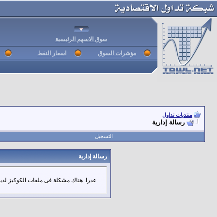
سوق الاسهم الرئيسية
مؤشرات السوق
اسعار النفط
منتديات تداول
رسالة إدارية
التسجيل
رسالة إدارية
عذرا. هناك مشكلة فى ملفات الكوكيز لديك