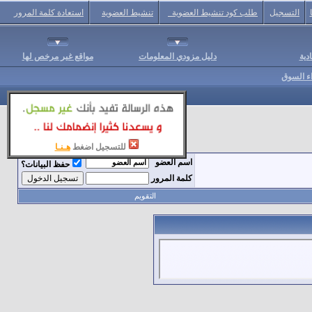
التسجيل
طلب كود تنشيط العضوية
تنشيط العضوية
استعادة كلمة المرور
دية
دليل مزودي المعلومات
مواقع غير مرخص لها
اء السوق
للتسجيل اضغط
هـنـا
اسم العضو
حفظ البيانات؟
كلمة المرور
التقويم