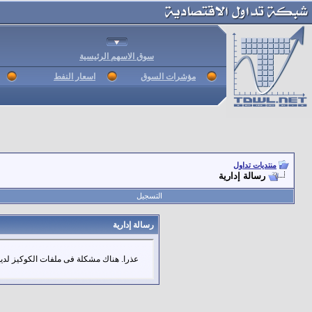
سوق الاسهم الرئيسية
مؤشرات السوق
اسعار النفط
منتديات تداول
رسالة إدارية
التسجيل
رسالة إدارية
عذرا. هناك مشكلة فى ملفات الكوكيز لديك