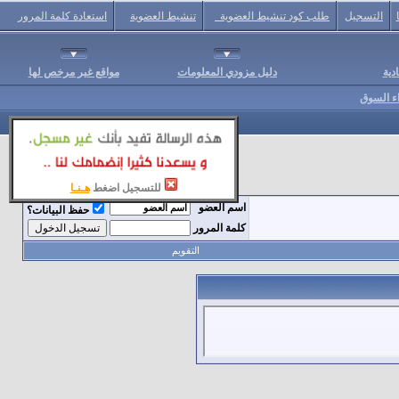
التسجيل
طلب كود تنشيط العضوية
تنشيط العضوية
استعادة كلمة المرور
دية
دليل مزودي المعلومات
مواقع غير مرخص لها
اء السوق
للتسجيل اضغط
هـنـا
اسم العضو
حفظ البيانات؟
كلمة المرور
التقويم