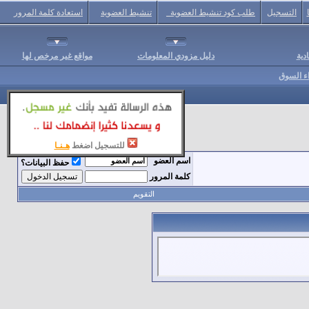
التسجيل
طلب كود تنشيط العضوية
تنشيط العضوية
استعادة كلمة المرور
دية
دليل مزودي المعلومات
مواقع غير مرخص لها
اء السوق
للتسجيل اضغط
هـنـا
اسم العضو
حفظ البيانات؟
كلمة المرور
التقويم