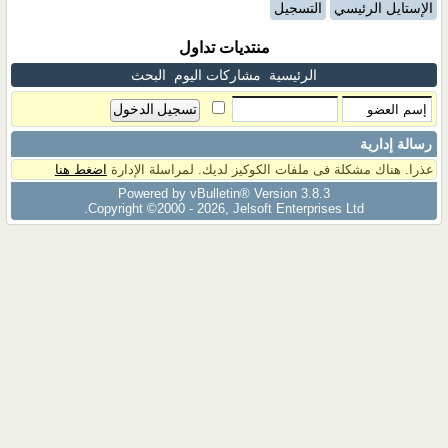
الإستايل الرئيسي
التسجيل
منتديات تداول
الرئيسية
مشاركات اليوم
البحث
رسالة إدارية
عذرا. هناك مشكلة فى ملفات الكوكيز لديك. لمراسلة الإدارة
اضغط هنا
Powered by vBulletin® Version 3.8.3
Copyright ©2000 - 2026, Jelsoft Enterprises Ltd.