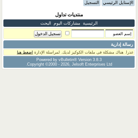
الإستايل الرئيسي
التسجيل
منتديات تداول
الرئيسية
مشاركات اليوم
البحث
رسالة إدارية
عذرا. هناك مشكلة فى ملفات الكوكيز لديك. لمراسلة الإدارة
اضغط هنا
Powered by vBulletin® Version 3.8.3
Copyright ©2000 - 2026, Jelsoft Enterprises Ltd.