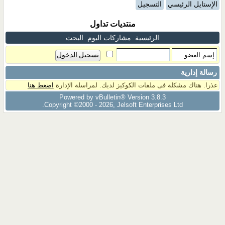
الإستايل الرئيسي
التسجيل
منتديات تداول
الرئيسية
مشاركات اليوم
البحث
رسالة إدارية
عذرا. هناك مشكلة فى ملفات الكوكيز لديك. لمراسلة الإدارة
اضغط هنا
Powered by vBulletin® Version 3.8.3
Copyright ©2000 - 2026, Jelsoft Enterprises Ltd.