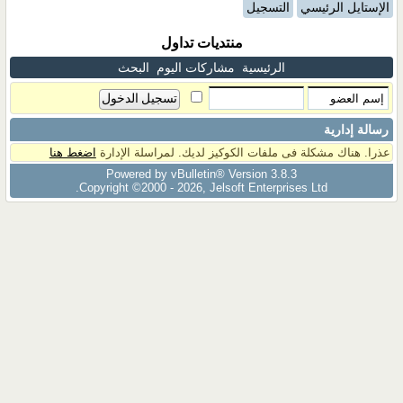
الإستايل الرئيسي
التسجيل
منتديات تداول
الرئيسية
مشاركات اليوم
البحث
رسالة إدارية
عذرا. هناك مشكلة فى ملفات الكوكيز لديك. لمراسلة الإدارة
اضغط هنا
Powered by vBulletin® Version 3.8.3
Copyright ©2000 - 2026, Jelsoft Enterprises Ltd.