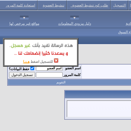
التسجيل
طلب كود تنشيط العضوية
تنشيط العضوية
استعادة كلمة المرور
دية
دليل مزودي المعلومات
مواقع غير مرخص لها
اء السوق
للتسجيل اضغط
هـنـا
اسم العضو
حفظ البيانات؟
كلمة المرور
التقويم