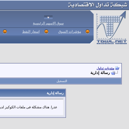
سوق الاسهم الرئيسية
مؤشرات السوق
اسعار النفط
منتديات تداول
رسالة إدارية
التسجيل
رسالة إدارية
عذرا. هناك مشكلة فى ملفات الكوكيز لديك