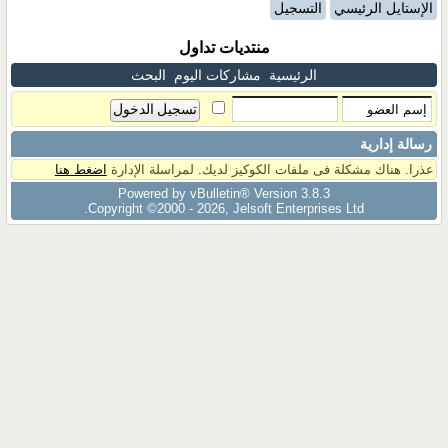
الإستايل الرئيسي
التسجيل
منتديات تداول
الرئيسية
مشاركات اليوم
البحث
رسالة إدارية
عذرا. هناك مشكلة فى ملفات الكوكيز لديك. لمراسلة الإدارة
اضغط هنا
Powered by vBulletin® Version 3.8.3
Copyright ©2000 - 2026, Jelsoft Enterprises Ltd.